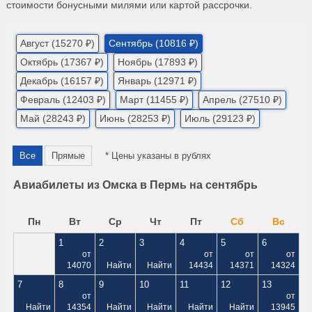
стоимости бонусными милями или картой рассрочки.
Август (15270 ₽)
Сентябрь (10816 ₽)
Октябрь (17367 ₽)
Ноябрь (17893 ₽)
Декабрь (16157 ₽)
Январь (12971 ₽)
Февраль (12403 ₽)
Март (11455 ₽)
Апрель (27510 ₽)
Май (28243 ₽)
Июнь (28253 ₽)
Июль (29123 ₽)
Все
Прямые
* Цены указаны в рублях
Авиабилеты из Омска в Пермь на сентябрь
Пн
Вт
Ср
Чт
Пт
Сб
Вс
1
2
3
4
5
6
от
от
от
от
14070
Найти
Найти
14434
14371
14324
7
8
9
10
11
12
13
от
от
Найти
14354
Найти
Найти
Найти
Найти
13945