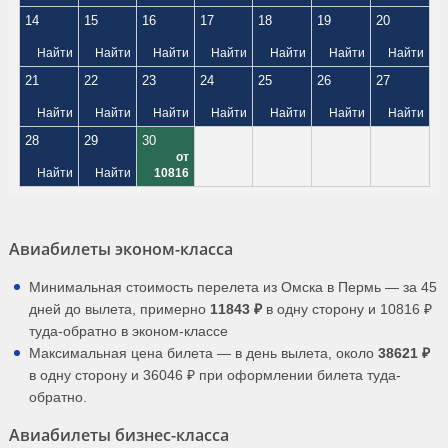
14
15
16
17
18
19
20
Найти
Найти
Найти
Найти
Найти
Найти
Найти
21
22
23
24
25
26
27
Найти
Найти
Найти
Найти
Найти
Найти
Найти
28
29
30
от
Найти
Найти
10816
Авиабилеты эконом-класса
Минимальная стоимость перелета из Омска в Пермь — за 45
дней до вылета, примерно
11843 ₽
в одну сторону и 10816 ₽
туда-обратно в эконом-классе
Максимальная цена билета — в день вылета, около
38621 ₽
в одну сторону и 36046 ₽ при оформлении билета туда-
обратно.
Авиабилеты бизнес-класса