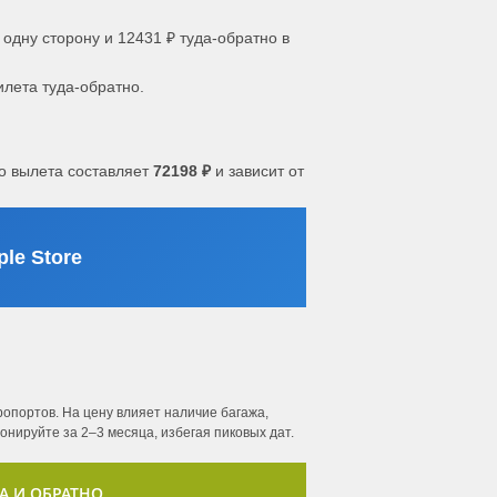
 одну сторону и 12431 ₽ туда-обратно в
илета туда-обратно.
о вылета составляет
72198 ₽
и зависит от
le Store
опортов. На цену влияет наличие багажа,
нируйте за 2–3 месяца, избегая пиковых дат.
А И ОБРАТНО