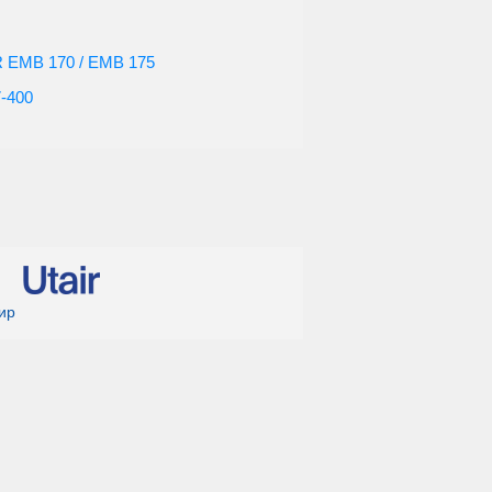
EMB 170 / EMB 175
7-400
ир