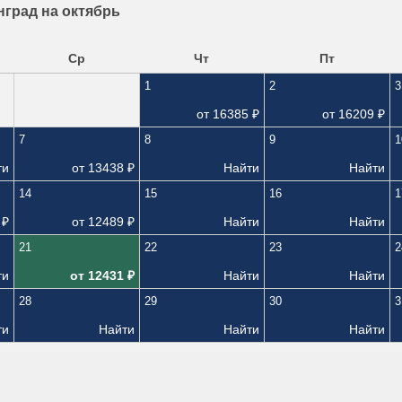
нград на октябрь
Ср
Чт
Пт
1
2
3
от
16385
₽
от
16209
₽
7
8
9
1
ти
от
13438
₽
Найти
Найти
14
15
16
1
₽
от
12489
₽
Найти
Найти
21
22
23
2
ти
от
12431
₽
Найти
Найти
28
29
30
3
ти
Найти
Найти
Найти