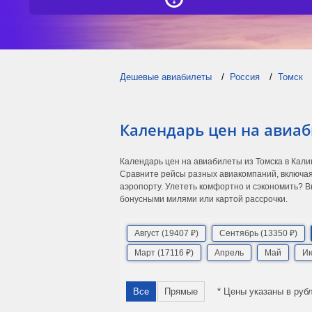
Дешевые авиабилеты
Россия
Томск
Календарь цен на авиаб
Календарь цен на авиабилеты из Томска в Кал
Сравните рейсы разных авиакомпаний, включая
аэропорту. Улететь комфортно и сэкономить? В
бонусными милями или картой рассрочки.
Август (19407 ₽)
Сентябрь (13350 ₽)
Март (17116 ₽)
Апрель
Май
И
Все
Прямые
* Цены указаны в руб