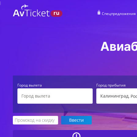
Спецпредложения
Авиаб
Город вылета
Город прибытия
Калининград
, Ро