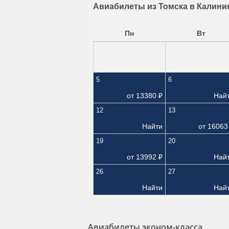
Авиабилеты из Томска в Калини
Пн
Вт
5
6
от
13380
₽
Най
12
13
Найти
от
16063
19
20
от
13992
₽
Най
26
27
Найти
Най
Авиабилеты эконом-класса