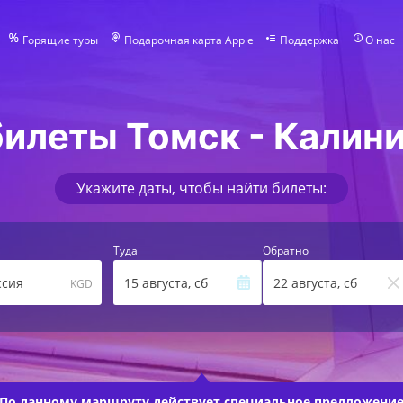
Горящие туры
Подарочная карта Apple
Поддержка
О нас
илеты Томск - Калин
Укажите даты, чтобы найти билеты:
Туда
Обратно
ссия
15 августа, сб
22 августа, сб
KGD
По данному маршруту действует
специальное предложени